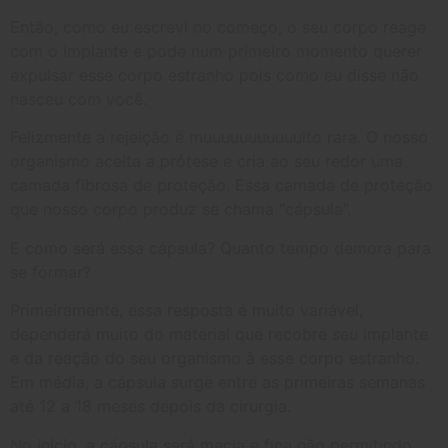
Então, como eu escrevi no começo, o seu corpo reage
com o implante e pode num primeiro momento querer
expulsar esse corpo estranho pois como eu disse não
nasceu com você.
Felizmente a rejeição é muuuuuuuuuuuito rara. O nosso
organismo aceita a prótese e cria ao seu redor uma
camada fibrosa de proteção. Essa camada de proteção
que nosso corpo produz se chama “cápsula”.
E como será essa cápsula? Quanto tempo demora para
se formar?
Primeiramente, essa resposta é muito variável,
dependerá muito do material que recobre seu implante
e da reação do seu organismo à esse corpo estranho.
Em média, a cápsula surge entre as primeiras semanas
até 12 a 18 meses depois da cirurgia.
No início, a cápsula será macia e fina não permitindo