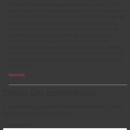
Existe uma fase mais imediata de mais ou menos 15 a 30
dias. Nessa fase o repouso deve ser maior para que se evite
sangramentos ou deslocamento das próteses. Em seguida
existe o período que vai até cerca de 3 meses onde se
devem evitar exercícios físicos porém pode-se voltar às
atividades do dia a dia. Por volta de 6 meses a pessoa
estará apta a retorna a praticamente todas as suas
atividades. Resta apenas lembrar que eu agendo retornos
até um ano depois da cirurgia pois ainda notamos algumas
alterações sutis nessa fase. Após esse período a paciente
está de alta.
Responder
Deixe um comentário
O seu endereço de e-mail não será publicado.
Campos
obrigatórios são marcados com
*
Comentário
*