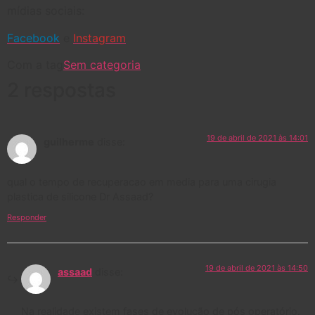
mídias sociais:
Facebook
e
Instagram
Com a tag
Sem categoria
2 respostas
19 de abril de 2021 às 14:01
guilherme
disse:
qual o tempo de recuperacao em media para uma cirugia
plastica de silicone Dr Assaad?
Responder
19 de abril de 2021 às 14:50
assaad
disse:
Na realidade existem fases de evolução de pós operatório.