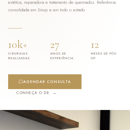
estética, reparadora e tratamento de queimados. Referência
consolidada em Sinop e em todo o estado.
10k+
27
12
CIRURGIAS
ANOS DE
MESES DE PÓS-
REALIZADAS
EXPERIÊNCIA
OP
AGENDAR CONSULTA
CONHEÇA O DR. →