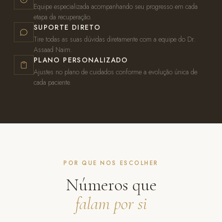
Equipe especializada acompanhando seu progresso em cada
etapa da recuperação.
SUPORTE DIRETO
Tire todas as suas dúvidas diretamente com a equipe do Dr.
Assaad Naim.
PLANO PERSONALIZADO
Ajustes no plano de cuidados conforme a evolução única de
cada paciente.
POR QUE NOS ESCOLHER
Números que
falam por si