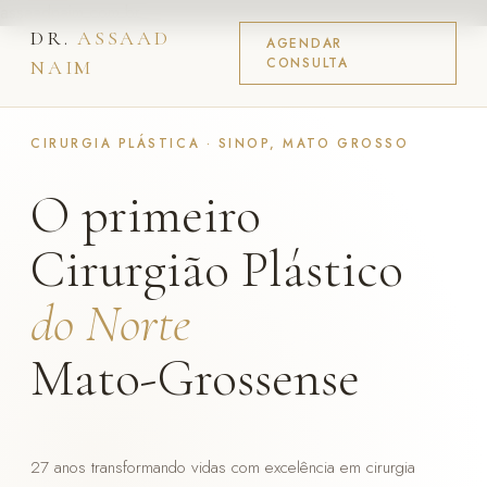
assaadnaim.com.br
DR.
ASSAAD
AGENDAR
CONSULTA
NAIM
CIRURGIA PLÁSTICA · SINOP, MATO GROSSO
O primeiro
Cirurgião Plástico
do Norte
Mato-Grossense
27 anos transformando vidas com excelência em cirurgia