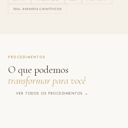
100+ EVENTOS CIENTÍFICOS
PROCEDIMENTOS
O que podemos
transformar para você
02
06
Mamoplastia
01
03
04
Cirurgia
05
VER TODOS OS PROCEDIMENTOS →
Rinoplastia
de Aumento
Abdominoplastia
Blefaroplastia
Lipoaspiração
Reparadora