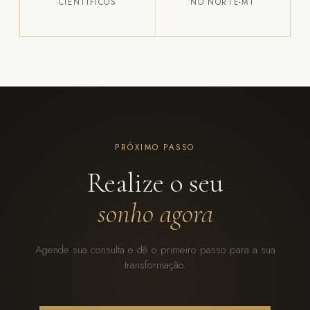
CIENTÍFICOS
NO NORTE-MT
PRÓXIMO PASSO
Realize o seu
sonho agora
Agende sua consulta e dê o primeiro passo para a sua
transformação.