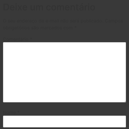
Deixe um comentário
O seu endereço de e-mail não será publicado.
Campos
obrigatórios são marcados com
*
Comentário
*
Nome
*