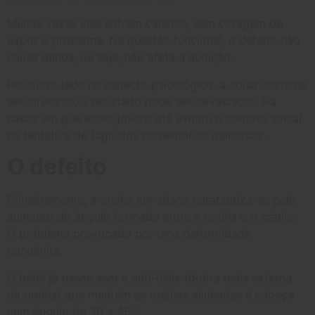
Muitas vezes eles sofrem calados, sem coragem de
expor o problema. Na questão funcional, o defeito não
causa danos, ou seja, não afeta a audição.
Por outro lado no aspecto psicológico, a coisa costuma
ser diferente, o resultado pode ser devastador. Há
casos em que esses jovens até evitam o contato social
na tentativa de fugir dos comentários maldosos.
O defeito
Primeiramente, a orelha em abano caracteriza-se pelo
aumento do ângulo formado entre a orelha e o crânio.
O problema provocado por uma deformidade
congênita.
O bebê já nasce sem a anti-hélix (dobra mais externa
da orelha) que mantém as orelhas alinhadas à cabeça
0
num ângulo de 30 a 45
.